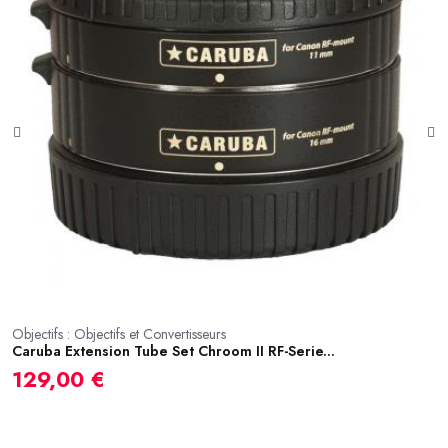
Ob
P
Objectifs : Objectifs et Convertisseurs
Caruba Extension Tube Set Chroom II RF-Serie...
2
129,00 €