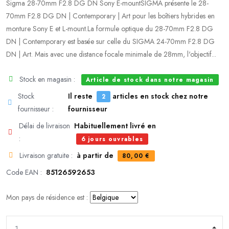
Sigma 28-70mm F2.8 DG DN Sony E-mountSIGMA présente le 28-
70mm F2.8 DG DN | Contemporary | Art pour les boîtiers hybrides en
monture Sony E et L-mount.La formule optique du 28-70mm F2.8 DG
DN | Contemporary est basée sur celle du SIGMA 24-70mm F2.8 DG
DN | Art. Mais avec une distance focale minimale de 28mm, l'objectif...
Stock en magasin :
Article de stock dans notre magasin
Stock
Il reste
articles en stock chez notre
2
fournisseur :
fournisseur
Délai de livraison
Habituellement livré en
:
6 jours ouvrables
Livraison gratuite :
à partir de
80,00 €
Code EAN :
85126592653
Mon pays de résidence est :