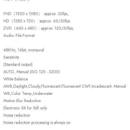
FHD（1920 x 1080）: approx. 30fps,
HD（1280 x 720）: approx. 60/30fps
DVD（640 x 480）: approx. 120/30fps,
Audio: File Format
48KHz, 16bit, monaural
Sensitivity
(Standard output)
AUTO, Manual (ISO 125 - 3200)
White Balance
AWB,Daylight,Cloudy,Fluorescent,Fluorescent CWF,Incadescent, Manual
WB,Color Temp.,Underwater
Motion Blur Reduction
Electronic SR for Still only
Noise reduction
Noise reduction processing is always on