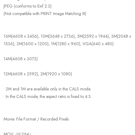
JPEG (conforms to Exif 2.3)
(Not compatible with PRINT Image Matching III)
16M(4608 x 3456), 10M(3648 x 2736), 5M(2592 x 1944), 3M(2048 x
1536), 2M(1600 x 1200), 1M(1280 x 960), VGA(640 x 480)
14M(4608 x 3072)
12M(4608 x 2592), 2M(1920 x 1080)
• 2M and 1M are available only in the CALS mode.
• In the CALS mode, the aspect ratio is fixed to 4:3.
Movie: File Format / Recorded Pixels
MOV（H.264）