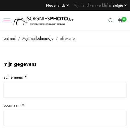
Mijn land van verblijf is
Nederlands
Belgïe
0
onthaal
Mijn winkelmandje
afrekenen
mijn gegevens
achternaam *
voornaam *