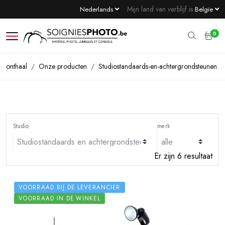
Mijn land van verblijf is
Nederlands
Belgïe
0
onthaal
Onze producten
Studiostandaards-en-achtergrondsteunen
Studio
merk
Er zijn 6 resultaat
VOORRAAD BIJ DE LEVERANCIER
VOORRAAD IN DE WINKEL