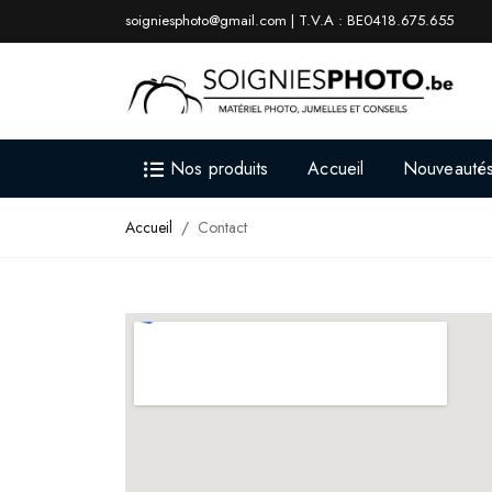
soigniesphoto@gmail.com | T.V.A : BE0418.675.655
Nos produits
Accueil
Nouveauté
Accueil
Contact