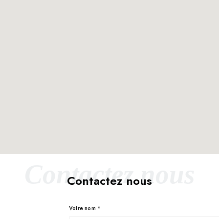
Contactez nous
Contactez nous
Votre nom *