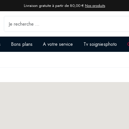
Livraison gratuite à partir de 80,00 €
Nos produits
s
Bons plans
A votre service
Tv soigniesphoto