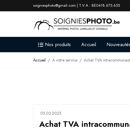
soigniesphoto@gmail.com | T.V.A : BE0418.675.655
Nos produits
Accueil
Nouveauté
Accueil
A votre service
Achat TVA intracommunaut
05.02.2025
Achat TVA intracommun