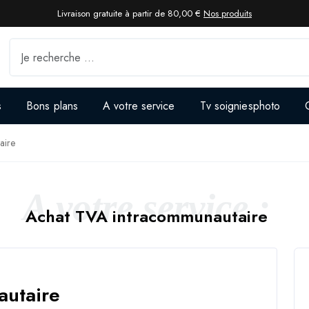
Livraison gratuite à partir de 80,00 €
Nos produits
s
Bons plans
A votre service
Tv soigniesphoto
aire
A votre service :
Achat TVA intracommunautaire
autaire