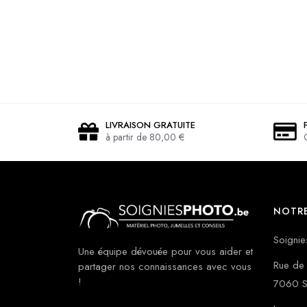
LIVRAISON GRATUITE
à partir de 80,00 €
NOTRE
Soignie
Une équipe dévouée pour vous aider et
Rue de 
partager nos connaissances avec vous
!
7060 S