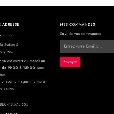
 ADRESSE
MES COMMANDES
Suivi de vos commandes
s Photo
la Station 5
oignies.
sin est ouvert du
mardi au
i de 9h00 à 18h00
sans
tion.
et et aout le magasin ferme à
le samedi.
: BE0418.675.655