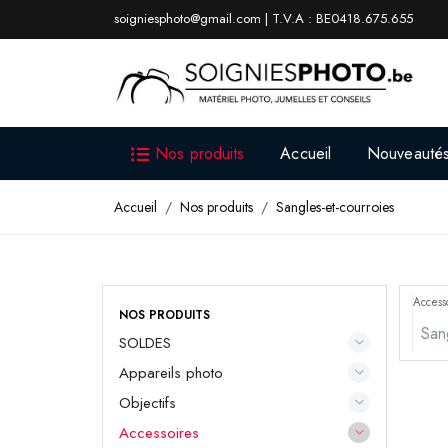
soigniesphoto@gmail.com | T.V.A : BE0418.675.655
Nos produits
Accueil
Nouveauté
Accueil
Nos produits
Sangles-et-courroies
Access
NOS PRODUITS
SOLDES
Appareils photo
Objectifs
Accessoires