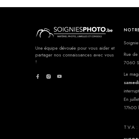
NOTRE
Soignie
Une équipe dévouée pour vous aider et
Rue de 
partager nos connaissances avec vous
!
7060 S
Le maga
samed
interrup
En juill
17h00 
T.V.A 