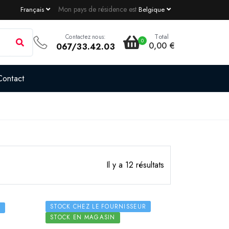
Mon pays de résidence est
Français
Belgique
Total
Contactez nous:
0
0,00 €
067/33.42.03
Contact
Il y a 12 résultats
STOCK CHEZ LE FOURNISSEUR
R
STOCK EN MAGASIN