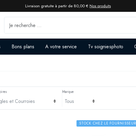
Livraison gratuite à partir de 80,00 €
Nos produits
s
Bons plans
A votre service
Tv soigniesphoto
oires
Marque
STOCK CHEZ LE FOURNISSEU