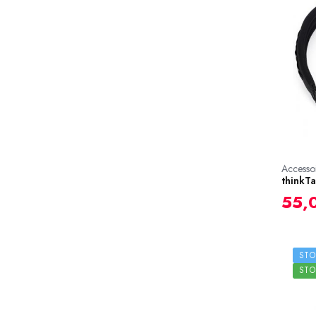
Accessoi
thinkTa
55,
STO
ST