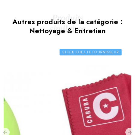
Produits
Autres produits de la catégorie :
similaires
Nettoyage & Entretien
STOCK CHEZ LE FOURNISSEUR