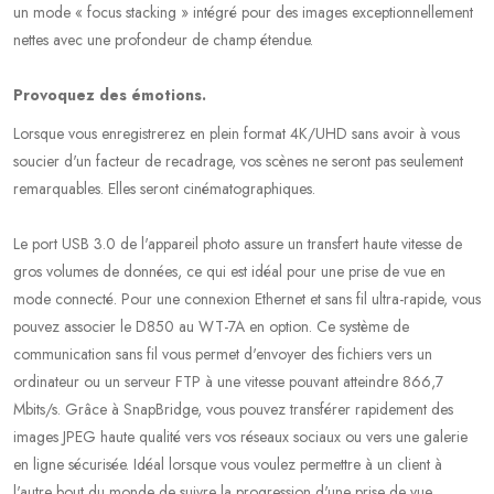
un mode « focus stacking » intégré pour des images exceptionnellement
nettes avec une profondeur de champ étendue.
Provoquez des émotions.
Lorsque vous enregistrerez en plein format 4K/UHD sans avoir à vous
soucier d'un facteur de recadrage, vos scènes ne seront pas seulement
remarquables. Elles seront cinématographiques.
Le port USB 3.0 de l'appareil photo assure un transfert haute vitesse de
gros volumes de données, ce qui est idéal pour une prise de vue en
mode connecté. Pour une connexion Ethernet et sans fil ultra-rapide, vous
pouvez associer le D850 au WT-7A en option. Ce système de
communication sans fil vous permet d'envoyer des fichiers vers un
ordinateur ou un serveur FTP à une vitesse pouvant atteindre 866,7
Mbits/s. Grâce à SnapBridge, vous pouvez transférer rapidement des
images JPEG haute qualité vers vos réseaux sociaux ou vers une galerie
en ligne sécurisée. Idéal lorsque vous voulez permettre à un client à
l'autre bout du monde de suivre la progression d'une prise de vue.