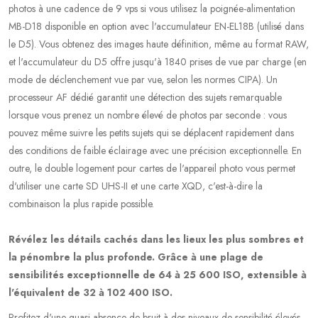
photos à une cadence de 9 vps si vous utilisez la poignée-alimentation
MB-D18 disponible en option avec l'accumulateur EN-EL18B (utilisé dans
le D5). Vous obtenez des images haute définition, même au format RAW,
et l'accumulateur du D5 offre jusqu'à 1840 prises de vue par charge (en
mode de déclenchement vue par vue, selon les normes CIPA). Un
processeur AF dédié garantit une détection des sujets remarquable
lorsque vous prenez un nombre élevé de photos par seconde : vous
pouvez même suivre les petits sujets qui se déplacent rapidement dans
des conditions de faible éclairage avec une précision exceptionnelle. En
outre, le double logement pour cartes de l'appareil photo vous permet
d'utiliser une carte SD UHS-II et une carte XQD, c'est-à-dire la
combinaison la plus rapide possible.
Révélez les détails cachés dans les lieux les plus sombres et
la pénombre la plus profonde. Grâce à une plage de
sensibilités exceptionnelle de 64 à 25 600 ISO, extensible à
l'équivalent de 32 à 102 400 ISO.
Profitez d'une quasi-absence de bruit à des niveaux de sensibilité élevés