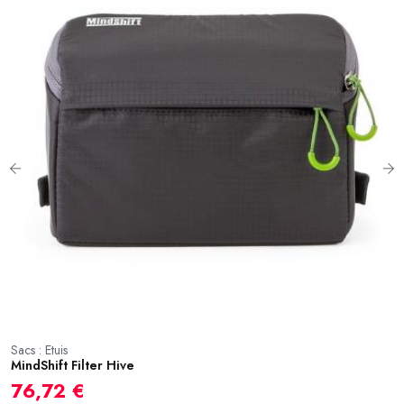
Sa
M
Sacs : Etuis
MindShift Filter Hive
3
76,72 €