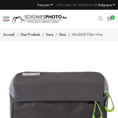
Mon pays de résidence est
Français
Belgique
0
Accueil
Nos Produits
Sacs
Etuis
MindShift Filter Hive