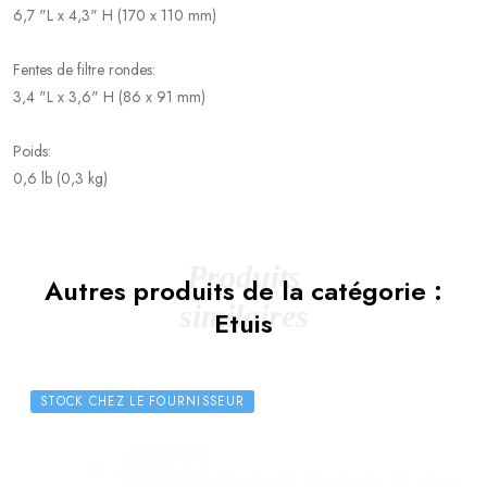
6,7 "L x 4,3" H (170 x 110 mm)
Fentes de filtre rondes:
3,4 "L x 3,6" H (86 x 91 mm)
Poids:
0,6 lb (0,3 kg)
Produits
Autres produits de la catégorie :
similaires
Etuis
STOCK CHEZ LE FOURNISSEUR